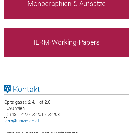
Monographien & Aufsätze
IERM-Working-Papers
Kontakt
Spitalgasse 2-4, Hof 2.8
1090 Wien
T
: +43-1-4277-22201 / 22208
ierm
@
univie.ac.at